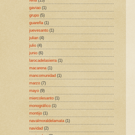
feria
(13)
gaviao
(1)
grupo
(5)
guareña
(1)
juevesanto
(1)
julian
(4)
julio
(4)
junio
(6)
larocadelasierra
(1)
macarena
(1)
mancomunidad
(1)
marzo
(7)
mayo
(9)
miercolesanto
(1)
monográfico
(1)
montijo
(1)
navalmoraldelamata
(1)
navidad
(2)