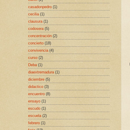
casadonpedro
(1)
cecilia
(1)
clausura
(1)
codosera
(5)
concentración
(2)
concierto
(18)
convivencia
(4)
curso
(2)
L
Deba
(1)
diaextremadura
(1)
diciembre
(5)
didactico
(3)
encuentro
(8)
ensayo
(1)
escudo
(1)
escuela
(2)
febrero
(1)