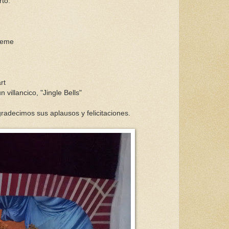
rto:
heme
rt
un villancico, "Jingle Bells"
agradecimos sus aplausos y felicitaciones.