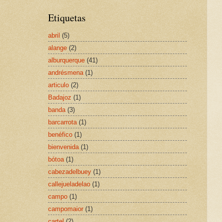
Etiquetas
abril
(5)
alange
(2)
alburquerque
(41)
andrésmena
(1)
articulo
(2)
Badajoz
(1)
banda
(3)
barcarrota
(1)
benéfico
(1)
bienvenida
(1)
bótoa
(1)
cabezadelbuey
(1)
callejueladelao
(1)
campo
(1)
campomaior
(1)
cartel
(2)