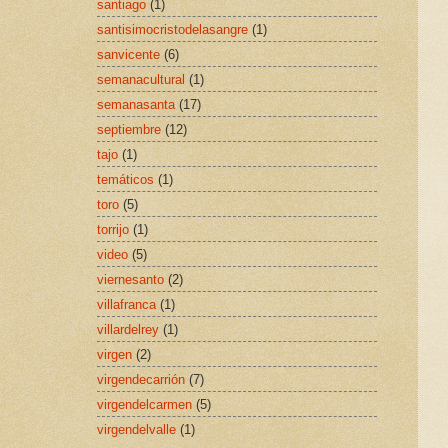
santiago
(1)
santisimocristodelasangre
(1)
sanvicente
(6)
semanacultural
(1)
semanasanta
(17)
septiembre
(12)
tajo
(1)
temáticos
(1)
toro
(5)
torrijo
(1)
video
(5)
viernesanto
(2)
villafranca
(1)
villardelrey
(1)
virgen
(2)
virgendecarrión
(7)
virgendelcarmen
(5)
virgendelvalle
(1)