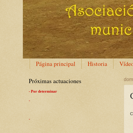
Página principal
Historia
Víde
Próximas actuaciones
domi
- Por determinar
-
C
-