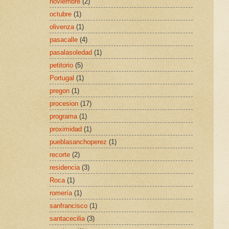
noviembre
(2)
octubre
(1)
olivenza
(1)
pasacalle
(4)
pasalasoledad
(1)
petitorio
(5)
Portugal
(1)
pregon
(1)
procesion
(17)
programa
(1)
proximidad
(1)
pueblasanchoperez
(1)
recorte
(2)
residencia
(3)
Roca
(1)
romería
(1)
sanfrancisco
(1)
santacecilia
(3)